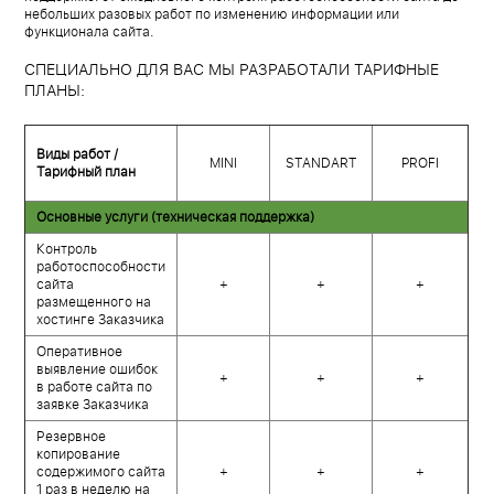
небольших разовых работ по изменению информации или
функционала сайта.
СПЕЦИАЛЬНО ДЛЯ ВАС МЫ РАЗРАБОТАЛИ ТАРИФНЫЕ
ПЛАНЫ:
Виды работ /
MINI
STANDART
PROFI
Тарифный план
Основные услуги (техническая поддержка)
Контроль
работоспособности
сайта
+
+
+
размещенного на
хостинге Заказчика
Оперативное
выявление ошибок
+
+
+
в работе сайта по
заявке Заказчика
Резервное
копирование
содержимого сайта
+
+
+
1 раз в неделю на