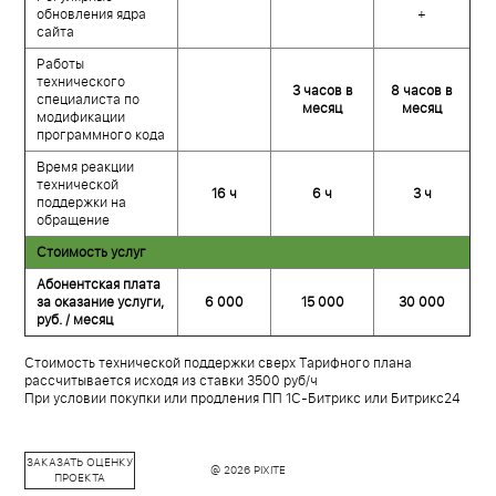
обновления ядра
+
сайта
Работы
технического
3 часов в
8 часов в
специалиста по
месяц
месяц
модификации
программного кода
Время реакции
технической
16 ч
6 ч
3 ч
поддержки на
обращение
Стоимость услуг
Абонентская плата
за оказание услуги,
6 000
15 000
30 000
руб. / месяц
Стоимость технической поддержки сверх Тарифного плана
рассчитывается исходя из ставки 3500 руб/ч
При условии покупки или продления ПП 1С-Битрикс или Битрикс24
ЗАКАЗАТЬ ОЦЕНКУ
@ 2026 PIXITE
ПРОЕКТА