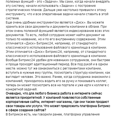
полезных функций - это «Задачи». Мы сами, когда начали внедрять
эту систему, начали использовать «Задачи» с построения
стратегических планов. Дальше уже настолько привыкли к этому
инструменту, что и все оперативные задачи начали ставить в этой
системе.
Еще очень удобным инструментом является «Диск». Вы можете
хранить все свои документы и документы компании в облаке. При
этом очень полезной функцией является индексирование всех этих
документов. То есть, любой сотрудник может найти документ не
только по названию, но и по его внутреннему содержанию. Этим
отличается «Диск» Битрикс24, например, от стандартного
классического использования файлового хранилища в компании.
Этим отличается «Диск» Битрикс24, например, от стандартного
классического использования файлового хранилища в компании.
Вообще Битрикс24 удобен для новеньких сотрудников, они быстрее
и проще проходят адаптационный период. Все под рукой и в одном
месте: можно тут же ознакомиться с регламентами компании,
вступить в нужные ему группы, посмотреть структуру компании, как
выглядит человек. Это важно. Ранее, когда сотрудника знакомили с
компанией, приходилось водить его за ручку и показывать коллег,
теперь он может посмотреть все на портале и уже идти к коллеге с
конкретной задачей.
Очевидно, что для любого бизнеса работа в интернете сейчас
является приоритетной. У компаний появляются собственные
корпоративные сайты, интернет-магазины, где они также продают
свои товары или услуги. Что может предложить платформа Битрикс
в сфере создания сайтов?
В Битриксе есть, мы говорили ранее, платформа управления