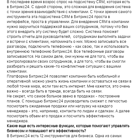
В последнее время возрос спрос на подсистему CRM, которая есть
в Битрикс24. С одной стороны, это сложная для внедрения система
с точки зрения взаимодействия с клиентами. С точки зрения самого
инструмента эта подсистема CRM в Битрикс24 проста в
интерфейсе, проста в управлении. Для внедрения CRM в компании
нужно заручиться поддержкой ваших сотрудников, потому что без
этого внедрить эту систему будет сложно. Система поможет
строить отчеты для руководителей, сотрудникам выполнять задачи
и встречи с клиентами, напоминать о них. Можно записывать все
разговоры, подключить телефонию - как свою, так и использовать
внутреннюю телефонию Битрикс24. Все телефонные разговоры
записываются. На самом деле, они нужны не для того, чтобы вы
контролировали своих сотрудников, а для того, чтобы вы смогли
разбирать и решать какие-то конфликтные ситуации с вашими
клиентами.
Платформа Битрикс24 позволяет компании быть мобильной и
оперативной: можно узнать жизнь компании и оставаться на связи в
любой точке мира, если там есть интернет. Мне кажется, это очень
важно - всегда быть в тренде, всегда быть на связи.
Не секрет, что самое больное звено в продажах - построение
планов. С помощью Битрикс24 руководитель сможет с легкостью
посмотреть ожидаемые продажи или нагрузку на каждого
менеджера - это, например, контакты по лидам и сделкам. А далее
посмотреть объем его продаж и посчитать эффективность
менеджера.
Какие еще есть интересные функции, которые помогают управлять
бизнесом и повышают его эффективность?
В Битрикс24 есть 12 инструментов для бизнеса. Одна из самых