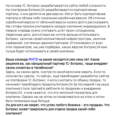
На основе 1С-Битрикс разрабатываются сайты любой сложности.
На платформе Битрикс24 разрабатываются корпоративные
порталы, и они делятся на две версии. Могут быть корпоративные
порталы в облаке либо локальная коробочная версия. Об отличии
коробочной версии от облачной версии можно долго рассказывать.
Мы готовы проконсультировать каждую компанию индивидуально. В
первую очередь нужно учитывать штат своих сотрудников,
первичные цели, для которых вы хотите дальше использовать
Битрикс, наличие своей компьютерной инфраструктуры, наличие
серверной, системных администраторов. Отталкиваясь от всех
этих параметров, мы уже подберем, какую версию Битрикс24 вам
лучше будет использовать в своей компании.
Ваша команда
PIXITE
на рынке находится уже семь лет. Какие
решения вы, как официальный партнер 1С-Битрикс, чаще внедряет
своим клиентам в Челябинске?
Здесь, на самом деле, смотря по какой величине мерить. Если по
количеству сделок, то сейчас, еще преобладает разработка сайтов
на платформе 1С-Битрикс. А если смотреть по объему продаж, то
начинают преобладать продукты Битрикс24.За последний год наша
компания стала третьей в рейтинге по продажам и внедрению
Битрикс24, и мне кажется, что это неплохой показатель для
компании. Однако мы не хотим останавливаться на этом и хотим
быть полезными еще больше.
Ни для кого не секрет, что успех любого бизнеса - это продажи. Что
Битрикс может предложить для отдела продаж какой-либо
компании?