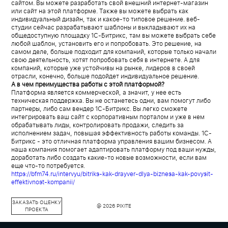
сайтом. Вы можете разработать свой внешний интернет-магазин
или сайт на этой платформе. Также вы можете выбрать как
индивидуальный дизайн, так и какое-то типовое решение. веб-
студии сейчас разрабатывают шаблоны и выкладывают их на
общедоступную площадку 1С-Битрикс, там вы можете выбрать себе
любой шаблон, установить его и попробовать. Это решение, на
самом деле, больше подходит для компаний, которые только начали
свою деятельность, хотят попробовать себя в интернете. А для
компаний, которые уже устойчивы на рынке, лидеров в своей
отрасли, конечно, больше подойдет индивидуальное решение.
А в чем преимущества работы с этой платформой?
Платформа является коммерческой, а значит, у нее есть
техническая поддержка. Вы не останетесь одни, вам помогут либо
партнеры, либо сам вендер 1С-Битрикс. Вы легко сможете
интегрировать ваш сайт с корпоративным порталом и уже в нем
обрабатывать лиды, контролировать продажи, следить за
исполнением задач, повышая эффективность работы команды. 1С-
Битрикс - это отличная платформа управления вашим бизнесом. А
наша компания помогает адаптировать платформу под ваши нужды,
доработать либо создать какие-то новые возможности, если вам
еще что-то потребуется.
https://bfm74.ru/intervyu/bitriks-kak-drayver-dlya-biznesa-kak-povysit-
effektivnost-kompanii/
ЗАКАЗАТЬ ОЦЕНКУ
@ 2026 PIXITE
ПРОЕКТА
БЕГИ ОТСЮДА, НЕ
СТОИТ ТУТ